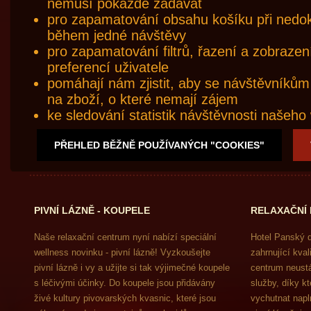
nemusí pokaždé zadávat
pro zapamatování obsahu košíku při nedo
během jedné návštěvy
pro zapamatování filtrů, řazení a zobrazen
preferencí uživatele
pomáhají nám zjistit, aby se návštěvníků
na zboží, o které nemají zájem
ke sledování statistik návštěvnosti našeh
PŘEHLED BĚŽNĚ POUŽÍVANÝCH "COOKIES"
PIVNÍ LÁZNĚ - KOUPELE
RELAXAČNÍ
Naše relaxační centrum nyní nabízí speciální
Hotel Panský d
wellness novinku - pivní lázně! Vyzkoušejte
zahrnující kval
pivní lázně i vy a užijte si tak výjimečné koupele
centrum neustá
s léčivými účinky. Do koupele jsou přidávány
služby, díky k
živé kultury pivovarských kvasnic, které jsou
vychutnat napl