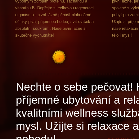
výborným zdrojem proteinů, sacharidů a
pivní lázně, ja
vitamínu B. Dopřejte si celkovou regeneraci
spojené s výlet
organismu - pivní lázně přináší blahodárné
pobyt pro zami
účinky piva, příjemnou hudbu, svit svíček a
Užijte si příj
absolutní soukromí. Naše pivní lázně si
naše relaxační
skutečně vychutnáte!
tělo i mysl!
Nechte o sebe pečovat! 
příjemné ubytování a rel
kvalitními wellness služb
mysl. Užijte si relaxace
pohodu!